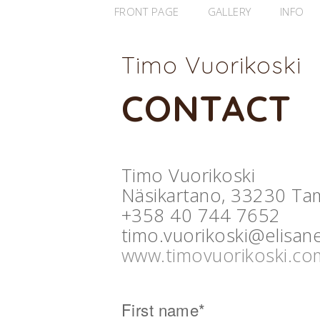
FRONT PAGE
GALLERY
INFO
Timo Vuorikoski
CONTACT
Timo Vuorikoski
Näsikartano, 33230 Tam
+358 40 744 7652
timo.vuorikoski@elisane
www.timovuorikoski.co
First name*